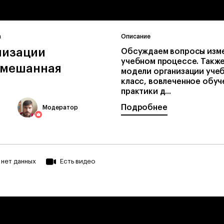
а
Описание
низации
Обсуждаем вопросы изме
учебном процессе. Такж
смешанная
модели организации уче
класс, вовлеченное обуче
практики д...
Подробнее
Модератор
нет данных
Есть видео