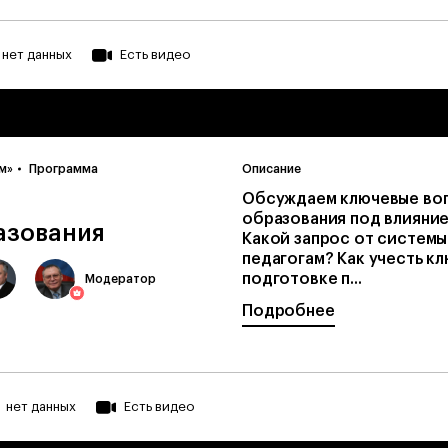
нет данных
Есть видео
м»
Программа
Описание
Обсуждаем ключевые во
образования под влияние
азования
Какой запрос от системы
педагогам? Как учесть к
подготовке п...
Модератор
Подробнее
нет данных
Есть видео