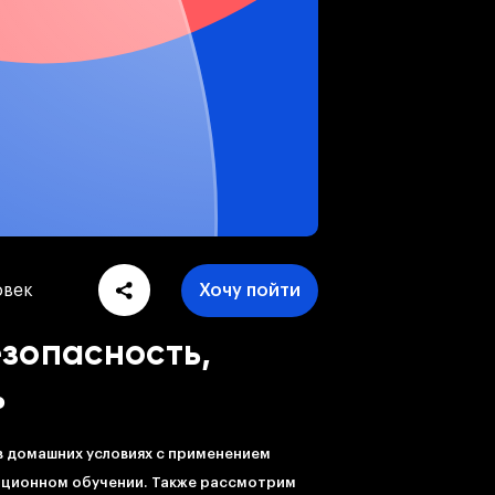
овек
Хочу пойти
зопасность,
ь
в домашних условиях с применением
анционном обучении. Также рассмотрим