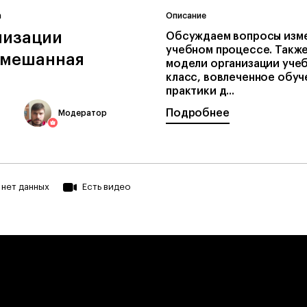
а
Описание
низации
Обсуждаем вопросы изме
учебном процессе. Такж
смешанная
модели организации уче
класс, вовлеченное обуче
практики д...
Подробнее
Модератор
нет данных
Есть видео