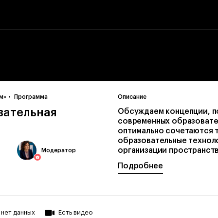
м»
Программа
Описание
вательная
Обсуждаем концепции, п
современных образовател
оптимально сочетаются 
образовательные технол
организации пространства
Модератор
Подробнее
нет данных
Есть видео